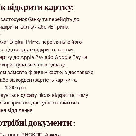
к відкрити картку:
 застосунок банку та перейдіть до
ідкрити картку» або «Вітрина
.
кет Digital Prime, перегляньте його
а підтвердьте відкриття картки.
артку до Apple Pay або Google Pay та
 користуватися нею одразу.
ям замовте фізичну картку з доставкою
 або за кордон (вартість картки та
 1000 грн).
ивується одразу після відкриття, тому
льні привілеї доступні онлайн без
ня відділення.
трібні документи :
Паспорт, РНОКПП, Анкета