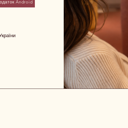
одаток Android
України