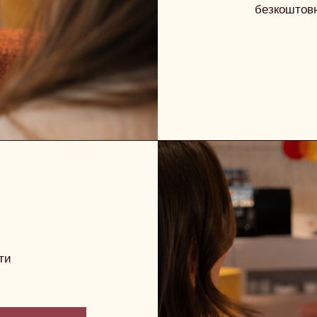
безкоштовн
ти
.