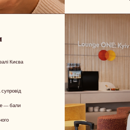
и
залі Києва
 супровід
ше — бали
ного