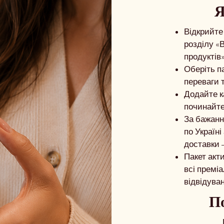
Я
Відкрийте
розділу «В
продуктів»
Оберіть па
переваги т
Додайте к
починайте
За бажанн
по Україні
доставки —
Пакет акт
всі преміа
відвідуван
По