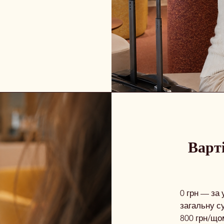
Варті
0 грн — за
загальну су
800 грн/що