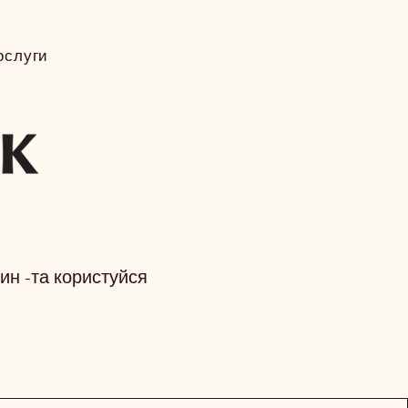
ослуги
лин -та користуйся