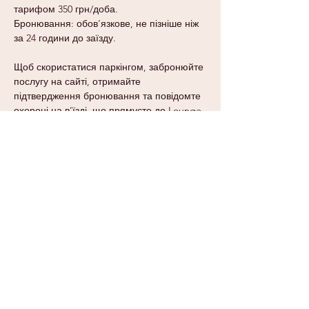
тарифом 350 грн/доба.
Бронювання: обов’язкове, не пізніше ніж
за 24 години до заїзду.
Щоб скористатися паркінгом, забронюйте
послугу на сайті, отримайте
підтвердження бронювання та повідомте
охороні на в’їзді, що прямуєте до Lounge
ONE: Kyiv. Після паркування зверніться на
рецепцію лаунжу для верифікації картки
Mastercard і отримання паркувального
талону.
Для виїзду з паркінгу необхідно
пред’явити паркувальний талон.
Забронювати Послугу
Вартість Послуг