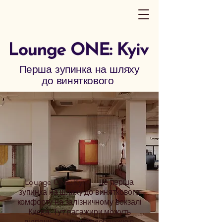
Перша зупинка на шляху
до виняткового
Lounge ONE: Kyiv — це перша
зупинка на шляху до виняткового
комфорту на залізничному вокзалі
Києва. Тут пасажири можуть
відпочити перед подорожжю в