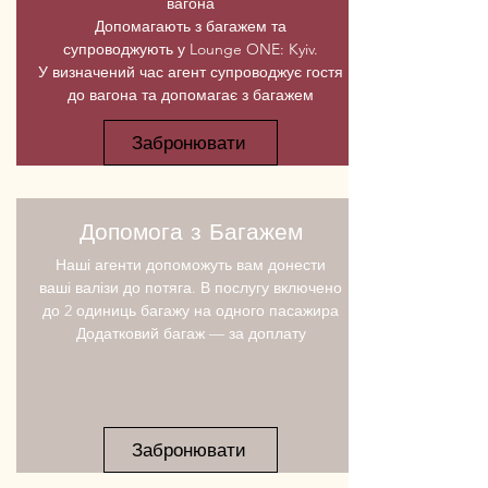
вагона
Допомагають з багажем та
супроводжують у Lounge ONE: Kyiv.
У визначений час агент супроводжує гостя
до вагона та допомагає з багажем
Забронювати
Допомога з Багажем
Наші
агенти
допоможуть вам донести
ваші валізи до потяга. В послугу включено
до 2 одиниць багажу на одного пасажира
Додатковий багаж — за доплату
Забронювати