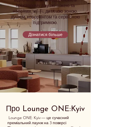
просторому лаунжі з їжею та
напоями, Wi-Fi, дитячою зоною,
душем, коворкінгом та сервісною
підтримкою.
Дізнатися більше
Про Lounge ONE:Kyiv
Lounge ONE: Kyiv — це сучасний
преміальний лаунж на 3 поверсі