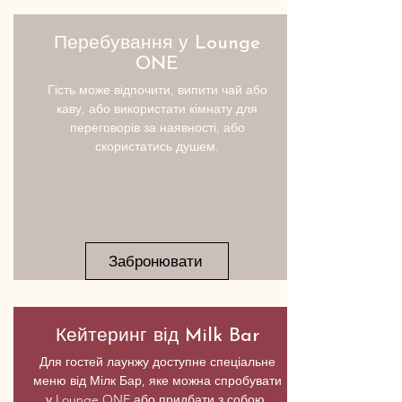
Перебування у Lounge
ONE
Гість може відпочити, випити чай або
каву, або використати кімнату для
переговорів за наявності, або
скористатись душем.
Забронювати
Кейтеринг від Milk Bar
Для гостей лаунжу доступне спеціальне
меню
від
Мілк Бар, яке можна спробувати
у Lounge ONE або придбати з собою.